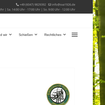
+49 (6047) 9829392
info@sva1926.de
Uhr | Sa. 14:00 Uhr - 17:00 Uhr | So. 9:00 Uhr - 12:00 Uhr
d wir
Schießen
Rechtliches